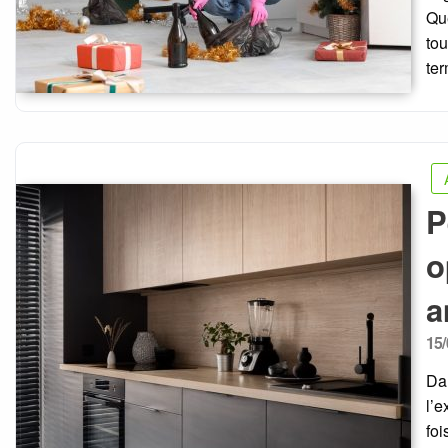
Que
tou
ter
P
o
a
Po
15/
on
Dan
l’e
foi