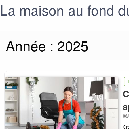
La maison au fond du
Année :
2025
C
a
Po
08/
on
Org