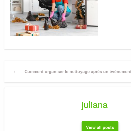
Navigation
Previous
Comment organiser le nettoyage après un événemen
Post
de
l’article
juliana
View all posts