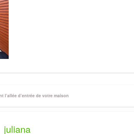
de
votre
maison
 l’allée d’entrée de votre maison
juliana