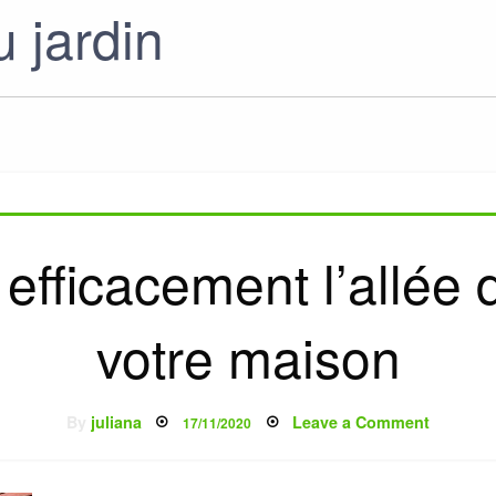
 jardin
fficacement l’allée 
votre maison
Posted
on
By
juliana
Leave a Comment
17/11/2020
on
aménage
efficace
l’allée
d’entrée