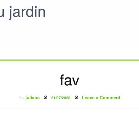
 jardin
fav
Posted
on
By
juliana
Leave a Comment
21/07/2020
on
fav