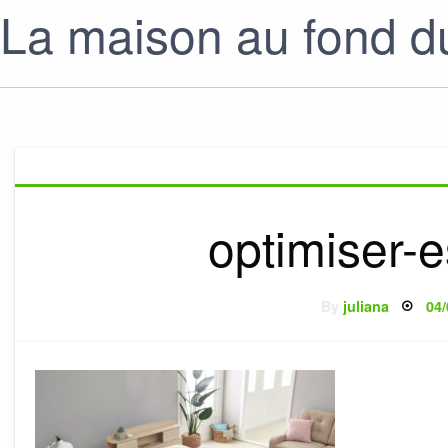
La maison au fond du
optimiser-
Po
By
juliana
04/
on