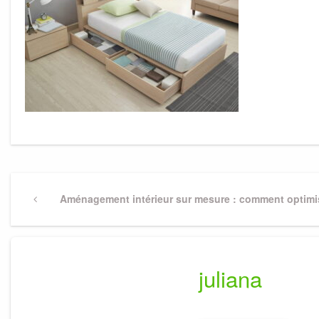
Navigation
Previous
Aménagement intérieur sur mesure : comment optimi
Post
de
l’article
juliana