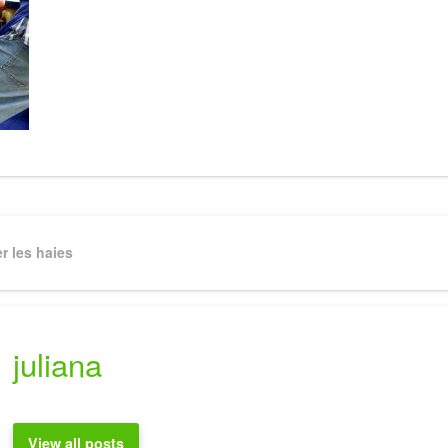
er les haies
juliana
View all posts