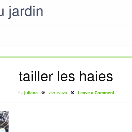
 jardin
tailler les haies
Posted
on
By
juliana
Leave a Comment
26/10/2020
on
tailler
les
haies