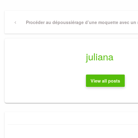
Navigation
Previous
Procéder au dépoussiérage d’une moquette avec un 
Post
de
l’article
juliana
View all posts