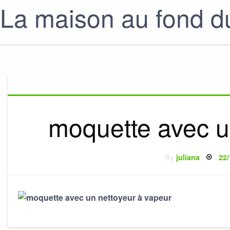
La maison au fond du
moquette avec u
Po
By
juliana
22/
on