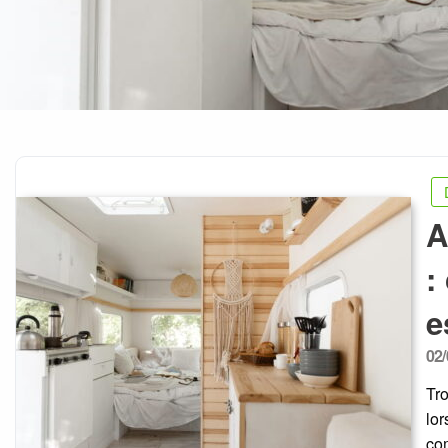
A
:
e
Po
02/
on
Tro
lo
com