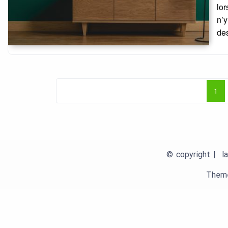
lor
n’y
de
Pagination
1
des
publications
© copyright | la
Theme